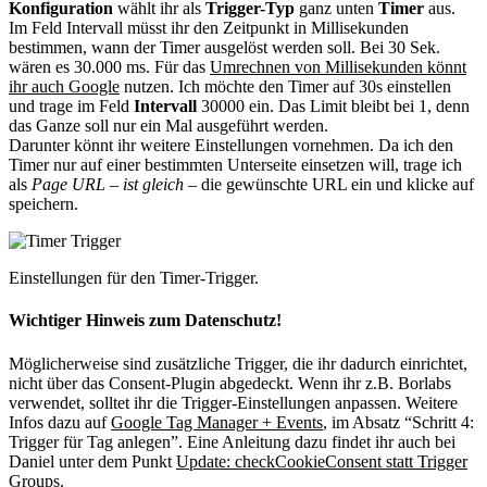
Konfiguration
wählt ihr als
Trigger-Typ
ganz unten
Timer
aus.
Im Feld Intervall müsst ihr den Zeitpunkt in Millisekunden
bestimmen, wann der Timer ausgelöst werden soll. Bei 30 Sek.
wären es 30.000 ms. Für das
Umrechnen von Millisekunden könnt
ihr auch Google
nutzen. Ich möchte den Timer auf 30s einstellen
und trage im Feld
Intervall
30000 ein. Das Limit bleibt bei 1, denn
das Ganze soll nur ein Mal ausgeführt werden.
Darunter könnt ihr weitere Einstellungen vornehmen. Da ich den
Timer nur auf einer bestimmten Unterseite einsetzen will, trage ich
als
Page URL – ist gleich
– die gewünschte URL ein und klicke auf
speichern.
Einstellungen für den Timer-Trigger.
Wichtiger Hinweis zum Datenschutz!
Möglicherweise sind zusätzliche Trigger, die ihr dadurch einrichtet,
nicht über das Consent-Plugin abgedeckt. Wenn ihr z.B. Borlabs
verwendet, solltet ihr die Trigger-Einstellungen anpassen. Weitere
Infos dazu auf
Google Tag Manager + Events
, im Absatz “Schritt 4:
Trigger für Tag anlegen”. Eine Anleitung dazu findet ihr auch bei
Daniel unter dem Punkt
Update: checkCookieConsent statt Trigger
Groups
.